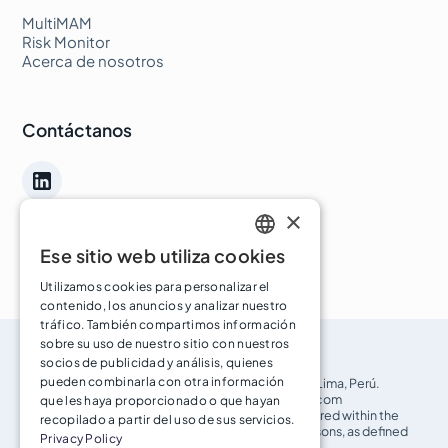
MultiMAM
Risk Monitor
Acerca de nosotros
Contáctanos
×
Ese sitio web utiliza cookies
ENGLISH
Utilizamos cookies para personalizar el
SPANISH
contenido, los anuncios y analizar nuestro
tráfico. También compartimos información
sobre su uso de nuestro sitio con nuestros
socios de publicidad y análisis, quienes
Copyright © 2025. All rights reserved.
pueden combinarla con otra información
Dirección
: Los Mirtos 239 Urb. San Eugenio, Lince, Lima, Perú.
Correo electrónico
:
info@vulkanbrokersolutions.com
que les haya proporcionado o que hayan
The services and products above are not being offered within the
recopilado a partir del uso de sus servicios.
United States (US) and not being oﬀered to US Persons, as defined
Privacy Policy