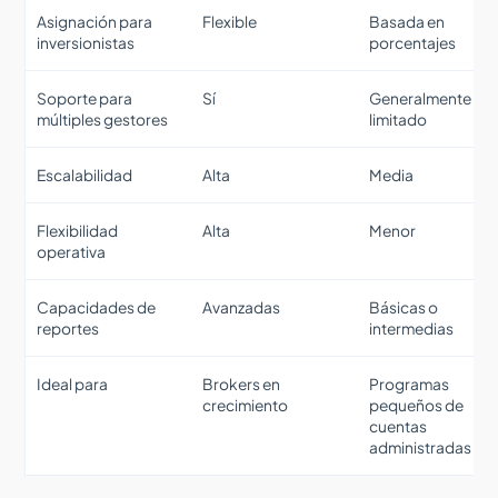
Asignación para
Flexible
Basada en
inversionistas
porcentajes
Soporte para
Sí
Generalmente
múltiples gestores
limitado
Escalabilidad
Alta
Media
Flexibilidad
Alta
Menor
operativa
Capacidades de
Avanzadas
Básicas o
reportes
intermedias
Ideal para
Brokers en
Programas
crecimiento
pequeños de
cuentas
administradas